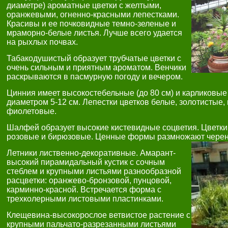
диаметре) ароматные цветки с желтыми,
оранжевыми, огненно-красными лепестками.
Красивы и ее почковидные темно-зеленые и
мраморно-белые листья. Лучше всего удается
на рыхлых почвах.
Табакодушистый образует трубчатые цветки с
очень сильным и приятным ароматом. Венчики
раскрываются в пасмурную погоду и вечером.
Цинния имеет высокостебельные (до 80 см) и карликовые
диаметром 5-12 см. Лепестки цветков белые, золотистые,
фиолетовые.
Шалфей образует высокие кистевидные соцветия. Цветки
розовые и бирюзовые. Ценные формы размножают черен
Летники лиственно-декоративные. Амарант-
высокий пирамидальный кустик с сочным
стеблем и крупными листьями разнообразной
расцветки: оранжево-бронзовой, пунцовой,
карминно-красной. Встречается форма с
трехколерными листовыми пластинками.
Клещевина-высокорослое ветвистое растение с
крупными пальчато-разрезанными листьями