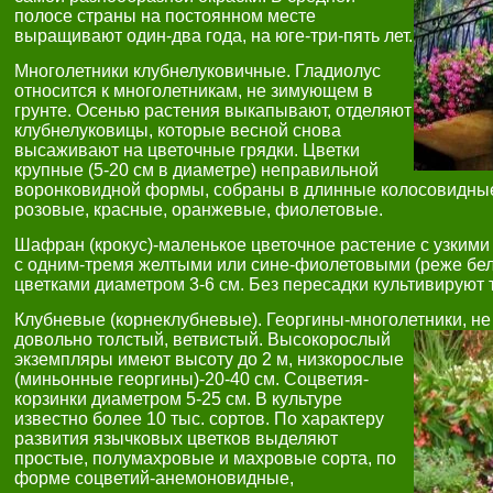
полосе страны на постоянном месте
выращивают один-два года, на юге-три-пять лет.
Многолетники клубнелуковичные. Гладиолус
относится к многолетникам, не зимующем в
грунте. Осенью растения выкапывают, отделяют
клубнелуковицы, которые весной снова
высаживают на цветочные грядки. Цветки
крупные (5-20 см в диаметре) неправильной
воронковидной формы, собраны в длинные колосовидные 
розовые, красные, оранжевые, фиолетовые.
Шафран (крокус)-маленькое цветочное растение с узким
с одним-тремя желтыми или сине-фиолетовыми (реже бе
цветками диаметром 3-6 см. Без пересадки культивируют т
Клубневые (корнеклубневые). Георгины-многолетники, не
довольно толстый, ветвистый. Высокорослый
экземпляры имеют высоту до 2 м, низкорослые
(миньонные георгины)-20-40 см. Соцветия-
корзинки диаметром 5-25 см. В культуре
известно более 10 тыс. сортов. По характеру
развития язычковых цветков выделяют
простые, полумахровые и махровые сорта, по
форме соцветий-анемоновидные,