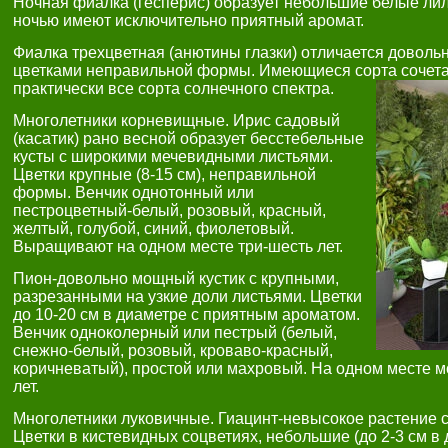
Ночная фиалка (гесперис) образует небольшие белые лил
ночью имеют исключительно приятный аромат.
Фиалка трехцветная (анютины глазки) отличается довольн
цветками неправильной формы. Имеющиеся сорта сочета
практически все сорта солнечного спектра.
Многолетники корневищные. Ирис садовый
(касатик) рано весной образует бесстебельные
кусты с широкими мечевидными листьями.
Цветки крупные (8-15 см), неправильной
формы. Венчик однотонный или
пестроцветный-белый, розовый, красный,
желтый, голубой, синий, фиолетовый.
Выращивают на одном месте три-шесть лет.
Пион-довольно мощный кустик с крупными,
разрезанными на узкие доли листьями. Цветки
до 10-20 см в диаметре с приятным ароматом.
Венчик одноколерный или пестрый (белый,
снежно-белый, розовый, кроваво-красный,
коричневатый), простой или махровый. На одном месте м
лет.
Многолетники луковичные. Гиацинт-невысокое растение с
Цветки в кистевидных соцветиях, небольшие (до 2-3 см в