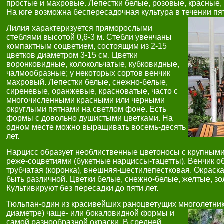
простые и махровые. Лепестки белые, розовые, красные,
На юге возможна беспересадочная культура в течении пят
Лилия характеризуется пряморослыми
стеблями высотой 0,6-3 м. Стебли увенчаны
компактным соцветием, состоящим из 2-15
цветков диаметром 3-15 см. Цветки
воронковидные, колокольчатые, кубковидные,
чалмообразные; у некоторых сортов венчик
махровый. Лепестки белые, снежно-белые,
сиреневые, оранжевые, красноватые, часто с
многочисленными красными или черными
округлыми пятнами на светлом фоне. Есть
формы с довольно душистыми цветками. На
одном месте можно выращивать восемь-десять
лет.
Нарцисс образует необлиственные цветоносы с крупными 
реже-соцветиями (букетные нарциссы-тацетты). Венчик о
трубчатая (коронка), внешняя-шестилепестковая. Окраск
быть различной. Цветки белые, снежно-белые, желтые, з
Культивируют без пересадки до пяти лет.
Тюльпан-один из красивейших раноцветущих многолетнико
диаметре) чаще- или бокаловидной формы и
самой разнообразной окраски. В средней