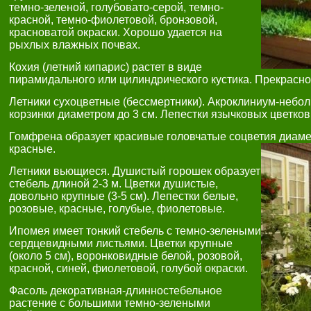
темно-зеленой, голубовато-серой, темно-
красной, темно-фиолетовой, бронзовой,
красноватой окраски. Хорошо удается на
рыхлых влажных почвах.
Кохия (летний кипарис) растет в виде
пирамидального или цилиндрического кустика. Прекрасн
Летники сухоцветные (бессмертники). Акроклиниум-небол
корзинки диаметром до 3 см. Лепестки язычковых цветков
Гомфрена образует красивые головчатые соцветия диамет
красные.
Летники вьющиеся. Душистый горошек образует
стебель длиной 2-3 м. Цветки душистые,
довольно крупные (3-5 см). Лепестки белые,
розовые, красные, голубые, фиолетовые.
Ипомея имеет тонкий стебель с темно-зелеными
сердцевидными листьями. Цветки крупные
(около 5 см), воронковидные белой, розовой,
красной, синей, фиолетовой, голубой окраски.
Фасоль декоративная-длинностебельное
растение с большими темно-зелеными