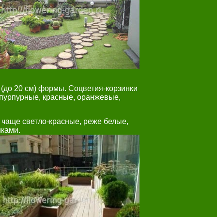
 (до 20 см) формы. Соцветия-корзинки
 пурпурные, красные, оранжевые,
 чаще светло-красные, реже белые,
ками.