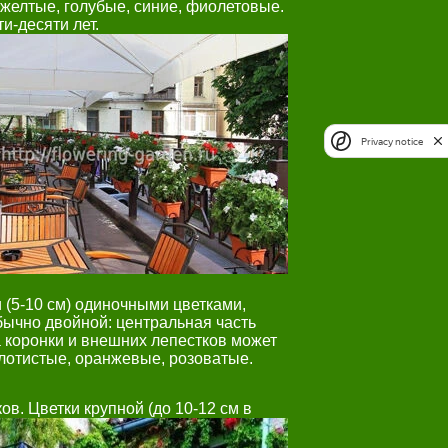
 желтые, голубые, синие, фиолетовые.
и-десяти лет.
Privacy notice
(5-10 см) одиночными цветками,
бычно двойной: центральная часть
а коронки и внешних лепестков может
олотистые, оранжевые, розоватые.
в. Цветки крупной (до 10-12 см в