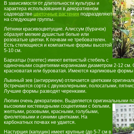
В зависимости от длительности культуры и
характера использования в декоративном
садоводстве
цветочные растения
подразделяют
на следующие группы.
Летники красивоцветущие. Алиссум (бурачок)
образует мелкие душистые белые или
розоватые цветки. К почвам не требователен.
Есть стелющиеся и компактные формы высотой
5-10 см.
Бархатцы (тагетес) имеют ветвистый стебель с
одиночными соцветиями-корзинками диаметром 2-12 см. 
красноватая или буроватая. Имеются карликовые формы 
Львиный зев (антирринум) отличается цветками оригинал
Встречаются сорта с двухколерными, полосатыми, пятни
Лучшие формы разводят черенками.
Люпин очень декоративен. Выделяется оригинальными п
высокими кистевидными соцветиями с белыми,
желтыми, розовыми, красными, голубыми,
фиолетовыми и синими цветками. На
карбонатных почвах не удается.
Настурция (капуцин) имеет крупные (до 5-7 см в