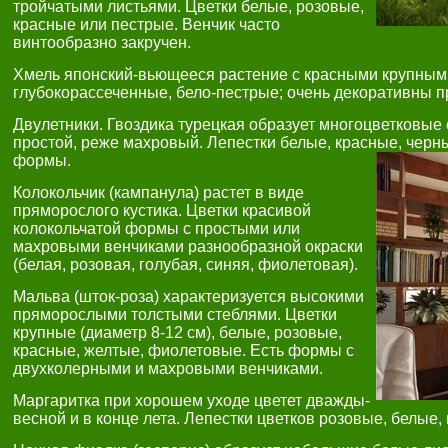
тройчатыми листьями. Цветки белые, розовые,
красные или пестрые. Венчик часто
винтообразно закручен.
Хмель японский-вьющееся растение с красными крупным
глубокорассеченные, бело-пестрые; очень декоративны 
Двулетники. Гвоздика турецкая образует многоцветковые
простой, реже махровый. Лепестки белые, красные, черн
формы.
Колокольчик (кампанула) растет в виде
пряморослого кустика. Цветки красивой
колокольчатой формы с простыми или
махровыми венчиками разнообразной окраски
(белая, розовая, голубая, синяя, фиолетовая).
Мальва (шток-роза) характеризуется высокими
пряморослыми толстыми стеблями. Цветки
крупные (диаметр 8-12 см), белые, розовые,
красные, желтые, фиолетовые. Есть формы с
двухколерными и махровыми венчиками.
Маргаритка при хорошем уходе цветет дважды-
весной и в конце лета. Лепестки цветков розовые, белые,